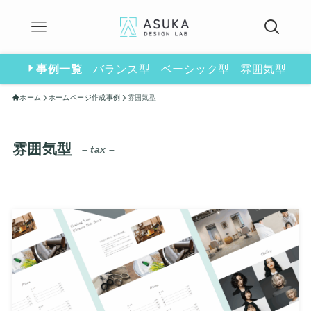
事例一覧
バランス型
ベーシック型
雰囲気型
ホーム
ホームページ作成事例
雰囲気型
雰囲気型
– tax –